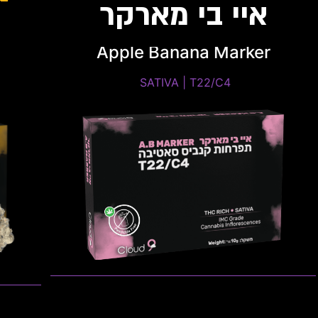
איי בי מארקר
Apple Banana Marker
SATIVA | T22/C4
SATIVA | T22/C4 ​
4
THC: 20%-24% | CBD: 0%-1%
טרפנים דומיננטים: Pinene, Caryophyllene,
Limonene
ol
פתיחות שקית ומלאי זמין