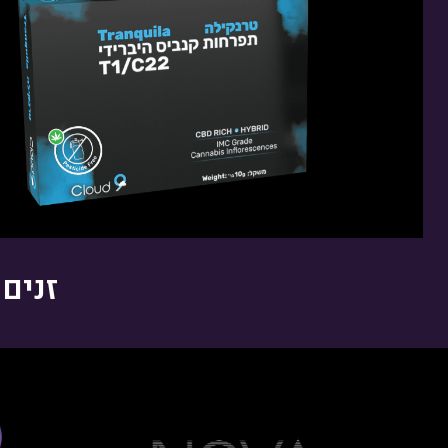
THC: 0%-1.5% | CBD: 20%-24%
טרפנים דומיננטים: ene, Pinene, Terpinolene
פתיחות שקית ומלאי זמין
זנים מא