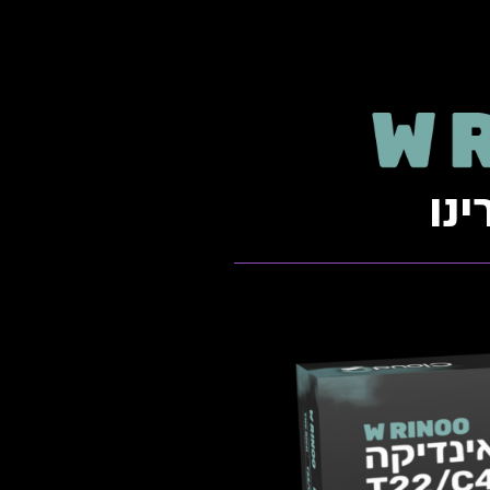
ינו
Wate
IN
INDICA
THC: 20
טרפנים דומיננטים: Myrcene, Pinene, Terpinolene