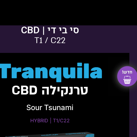
סי בי די | CBD
T1 / C22
טרנקילה CBD
Sour Tsunami
HYBRID | T1/C22​
HYBRID | T1/C22