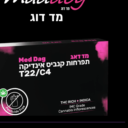
Mimosa Cookies
מד דוג
INDICA | T22/C4 ​
INDICA | T22/C4 ​
THC: 20%-24% | CBD: 0%-1%
מרצין, קריופילין, פנצ'ול, טרפינאול ויומילן.
טרפנים דומיננ
פתיחות שקית ומלאי זמין