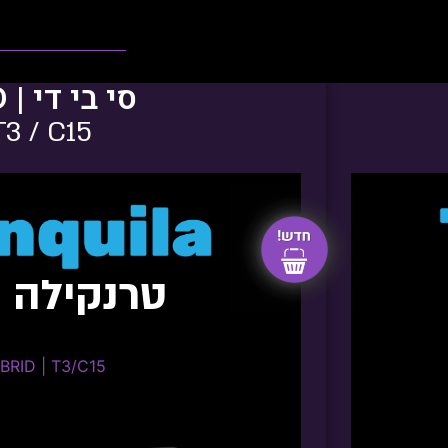
סי בי די | CBD
T3 / C15
טרנקילה CBD
ur Tsunami
BRID | T3/C15​
D | T3/C15