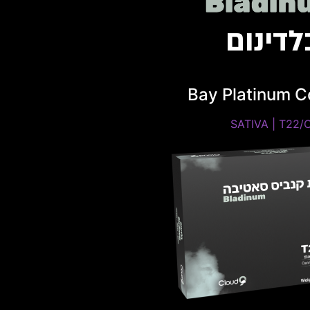
לדינום
Bay Platinum C
SATIVA | T22/C4
SATIVA | T
THC: 20%-24% | CBD
Caryophyllen,
Limonene, Humul
ות שקית ומלאי זמין