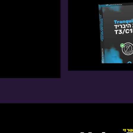
THC: 0%-3% | CBD: 14%-16%
טרפנים דומיננטים: Myrcene, Pinene, Terpinolene
 זמין