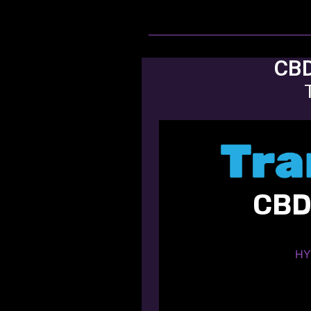
So
HY
HYBRI