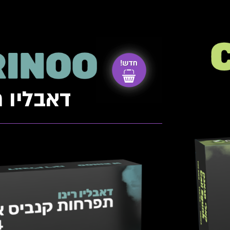
דאבליו ר
rMelon Rhino
DICA | T22/C4 ​
 | T22/C4 ​
Myrcene , Limonene , Linalool , Cary
%-24% | CBD: 0%-1%