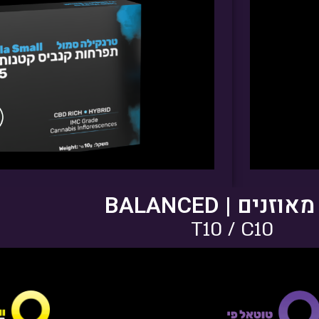
Myrc
פתיחות שקית ומלאי
וזנים | BALANCED
T10 / C10