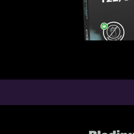
 זמין