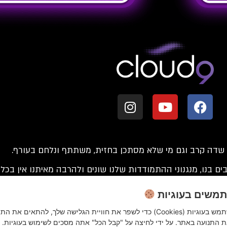
 שדה קרב וגם מי שלא מסתכן בחזית, משתתף ונלחם בעורף.
ים בנו, מנגנוני ההתמודדות שלנו שונים ולהרבה מאיתנו אין בכ
לפעמים מעדיפים לשתוק ולהדחיק.
משים בעוגיות
מה, יש לה הרבה פנים והשלכות שאפשר למנוע מלחוות.
האתר שלנו משתמש בעוגיות (Cookies) כדי לשפר את חוויית הגלישה שלך, להתאים את הת
 שלנו. דיברנו וככל שהעמקנו הבנו שהשיחה הזו מלב אל לב, צ
 התנועה באתר. על ידי לחיצה על "קבל הכל" אתה מסכים לשימוש בעוגיות. נ