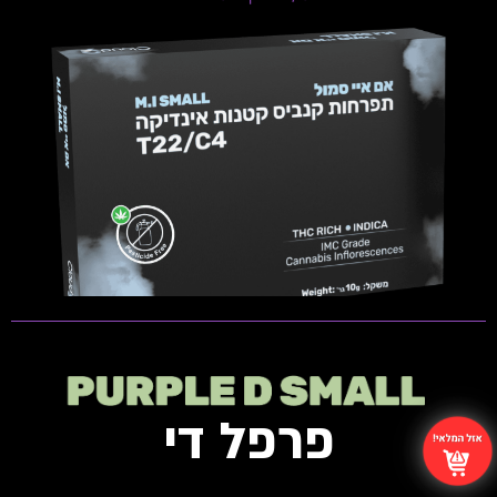
INDICA | T22/C4 ​
THC: 20%-24% | CBD: 0%-1%
טרפנים דומיננטים: Caryophyllene, Humulene,
Limonene
פתיחות שקית ומלאי זמין
פרפל די
Do Si Punch