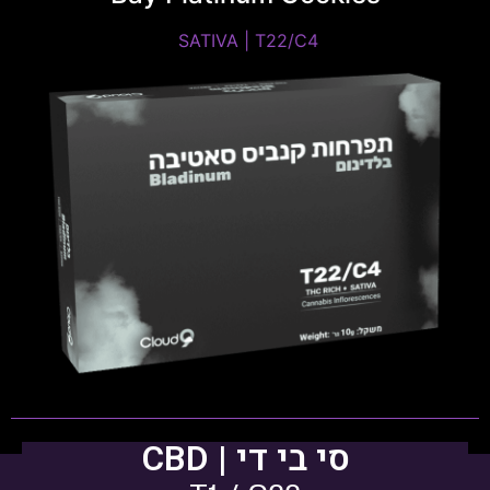
SATIVA | T22/C4 ​
SATIVA | T22/C4
THC: 20%-24% | CBD: 0%-1%
טרפנים דומיננטים: Caryophyllene, Limonene,
Humulene
פתיחות שקית ומלאי זמין
סי בי די | CBD