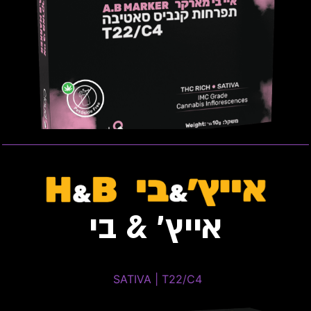
טרפנים דומיננטים: Pinene, Caryophyllene, Limonene
פתיחות שקית ומלאי זמין
אייץ׳ & בי
Mango Cookies
SATIVA | T22/C4 ​
SATIVA | T22/C4