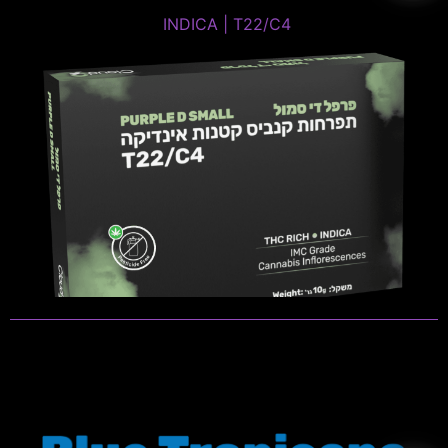
INDICA | T22/C4 ​
INDICA | T22/C4 ​
THC: 20%-24% | CBD: 0%-1%
טרפנים דומיננטים: Caryophyllene , Limonene ,
Linalool
פתיחות שקית ומלאי זמין