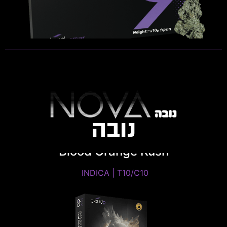
פתיחות שקית ומלאי זמין
נובה
Blood Orange Kush
INDICA | T10/C10 ​
INDICA | T10/C10 ​
THC: 8%-12% | CBD: 8%-12%