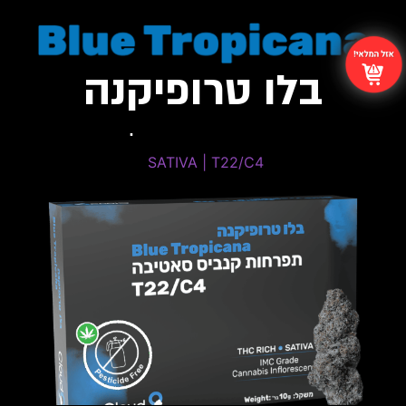
בלו טרופיקנה
Tropicana Headband
SATIVA | T22/C4 ​
SATIVA | T22/C4
THC: 20%-24% | CBD: 0%-1%
טרפנים דומיננטים: Limonene , Myrcene ,
Caryophyllene
פתיחות שקית ומלאי זמין