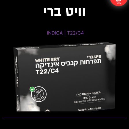
וויט ברי
Blueberry Widow
INDICA | T22/C4 ​
INDICA | T22/C4 ​
THC: 20%-24% | CBD: 0%-1%
טרפנים דומיננטים: Myrcene, Pinene, Terpinolene
פתיחות שקית ומלאי זמין