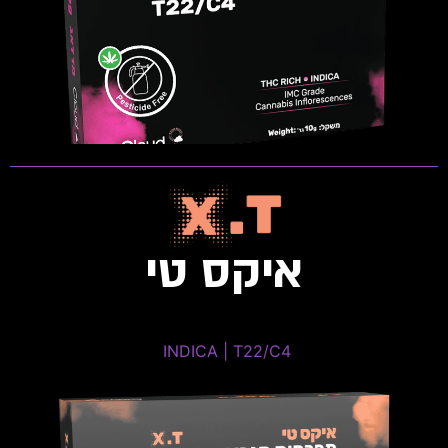
פתיחות שקית ומלאי זמין
איקס טי
Dosidos Cookies
INDICA | T22/C4 ​
INDICA | T22/C4 ​
THC: 20%-24% | CBD: 0%-1%