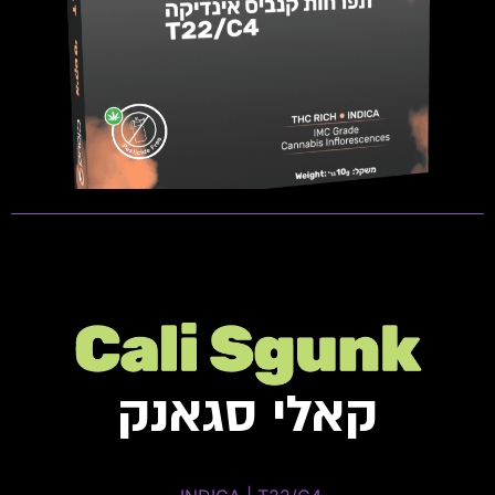
טרפנים דומיננטים: Pinene, Caryophyllene, Linalool
פתיחות שקית ומלאי זמין
קאלי סגאנק
California Skunk