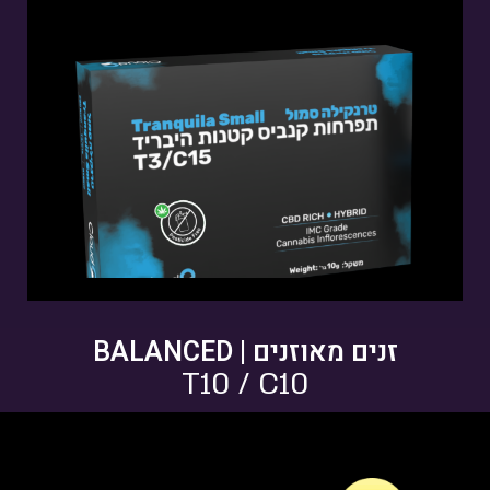
THC: 0%-3% | CBD: 14%-16%
טרפנים דומיננטים: Myrcene, Pinene,
Terpinolene
פתיחות שקית ומלאי זמין
זנים מאוזנים | BALANCED
T10 / C10