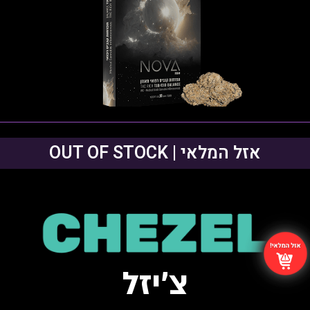
D/L-Limonene ,Linalool ,b-
טרפנים דומיננטים:
Caryophyllene ,a-Humulene.
פתיחות שקית ומלאי זמין
אזל המלאי | OUT OF STOCK
צ׳יזל
Blue Diesel