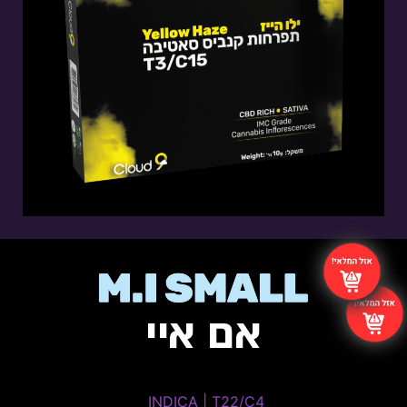
THC: 0%-3% | CBD: 13%-16%
טרפנים דומיננטים: Myrcene , Ocimene,
Pinene, Humulene
אם איי
Melted Cream
INDICA | T22/C4 ​