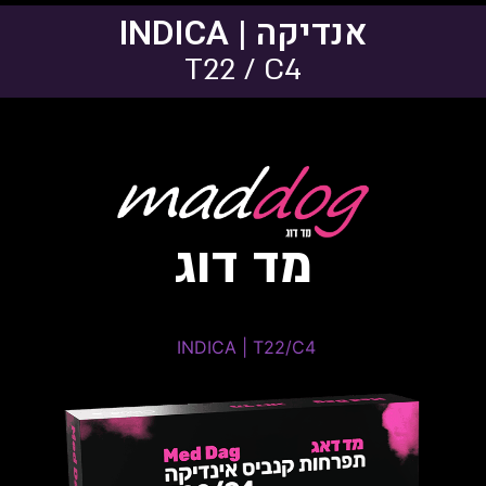
אנדיקה | INDICA
T22 / C4
מד דוג
Mimosa Cookies
INDICA | T22/C4 ​
INDICA | T22/C4 ​
THC: 20%-24% | CBD: 0%-1%
מרצין, קריופילין, פנצ'ול, טרפינאול
טרפנים דומיננטים:
ויומילן.