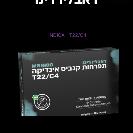
WaterMelon Rhino
INDICA | T22/C4 ​
INDICA | T22/C4 ​
THC: 20%-24% | CBD: 0%-1%
טרפנים דומיננטים: Myrcene, Pinene, Terpinolene
פתיחות שקית ומלאי זמין