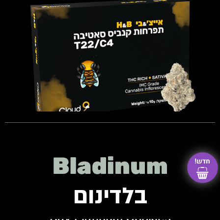
THC: 20%-24% | CBD: 0%-1%
טרפנים דומיננטים: Limonene, Caryophyllene,
Myrcene ,Nerolidol
פתיחות שקית ומלאי זמין
בלדינום
Bay Platinum Cookies