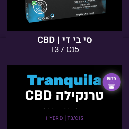
פתיחות שקית ומלאי זמין
סי בי די | CBD
T3 / C15
טרנקילה CBD
Sour Tsunami
HYBRID | T3/C15​
HYBRID | T3/C15