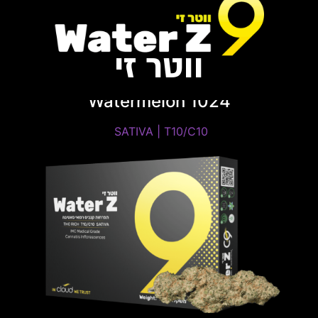
ווטר זי
Watermelon 1024
SATIVA | T10/C10 ​
SATIVA | T10/C10 ​
THC: 8%-12% | CBD: 8%-12%
טרפנים דומיננטים: Terpinolene, Caryophyllene,
Pinene.
פתיחות שקית ומלאי זמין