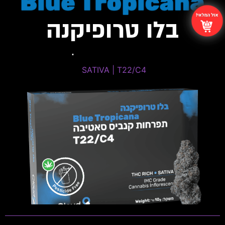
בלו טרופיקנה
Tropicana Headband
SATIVA | T22/C4 ​
SATIVA | T22/C4
THC: 20%-24% | CBD: 0%-1%
טרפנים דומיננטים: Limonene , Myrcene ,
Caryophyllene
פתיחות שקית ומלאי זמין